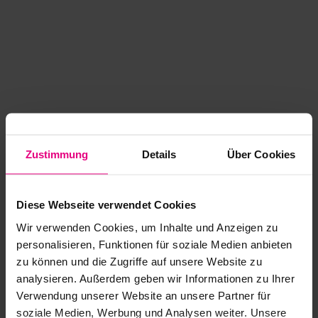
Zustimmung
Details
Über Cookies
Diese Webseite verwendet Cookies
Wir verwenden Cookies, um Inhalte und Anzeigen zu
personalisieren, Funktionen für soziale Medien anbieten
zu können und die Zugriffe auf unsere Website zu
analysieren. Außerdem geben wir Informationen zu Ihrer
Application error: a client-side exception has occurred
while
Verwendung unserer Website an unsere Partner für
soziale Medien, Werbung und Analysen weiter. Unsere
loading
www.kurzwego.de
(see the browser console for more