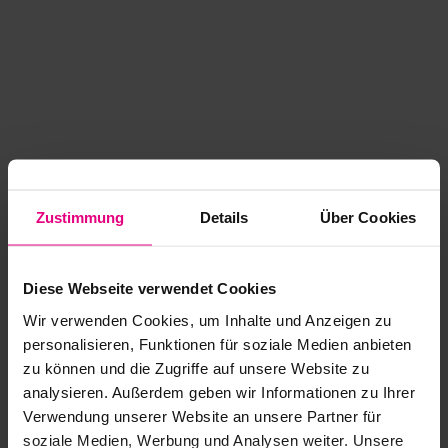
Zustimmung
Details
Über Cookies
Diese Webseite verwendet Cookies
Wir verwenden Cookies, um Inhalte und Anzeigen zu
personalisieren, Funktionen für soziale Medien anbieten
zu können und die Zugriffe auf unsere Website zu
analysieren. Außerdem geben wir Informationen zu Ihrer
Application error: a client-side exception has occurred
while
Verwendung unserer Website an unsere Partner für
soziale Medien, Werbung und Analysen weiter. Unsere
loading
www.kurzwego.de
(see the browser console for more