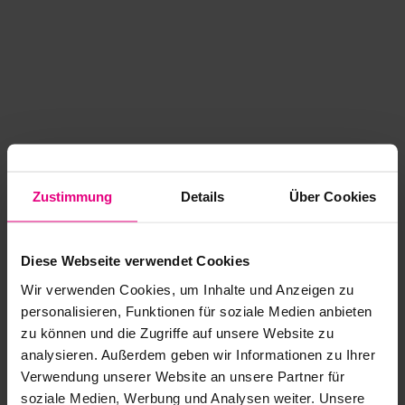
Zustimmung
Details
Über Cookies
Diese Webseite verwendet Cookies
Wir verwenden Cookies, um Inhalte und Anzeigen zu
personalisieren, Funktionen für soziale Medien anbieten
zu können und die Zugriffe auf unsere Website zu
analysieren. Außerdem geben wir Informationen zu Ihrer
Application error: a client-side exception has occurred
while
Verwendung unserer Website an unsere Partner für
soziale Medien, Werbung und Analysen weiter. Unsere
loading
www.kurzwego.de
(see the browser console for more