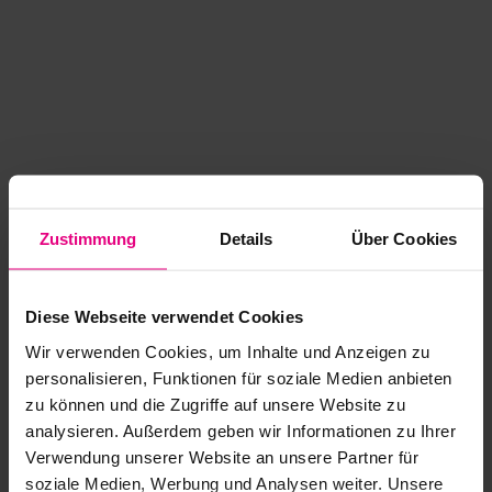
Zustimmung
Details
Über Cookies
Diese Webseite verwendet Cookies
Wir verwenden Cookies, um Inhalte und Anzeigen zu
personalisieren, Funktionen für soziale Medien anbieten
zu können und die Zugriffe auf unsere Website zu
analysieren. Außerdem geben wir Informationen zu Ihrer
Application error: a client-side exception has occurred
while
Verwendung unserer Website an unsere Partner für
soziale Medien, Werbung und Analysen weiter. Unsere
loading
www.kurzwego.de
(see the browser console for more