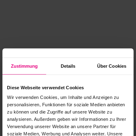
Zustimmung
Details
Über Cookies
Diese Webseite verwendet Cookies
Wir verwenden Cookies, um Inhalte und Anzeigen zu
personalisieren, Funktionen für soziale Medien anbieten
zu können und die Zugriffe auf unsere Website zu
analysieren. Außerdem geben wir Informationen zu Ihrer
Application error: a client-side exception has occurred
while
Verwendung unserer Website an unsere Partner für
soziale Medien, Werbung und Analysen weiter. Unsere
loading
www.kurzwego.de
(see the browser console for more