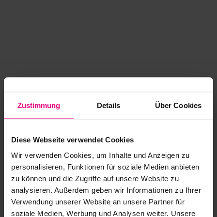
Zustimmung
Details
Über Cookies
Diese Webseite verwendet Cookies
Wir verwenden Cookies, um Inhalte und Anzeigen zu
personalisieren, Funktionen für soziale Medien anbieten
zu können und die Zugriffe auf unsere Website zu
analysieren. Außerdem geben wir Informationen zu Ihrer
Application error: a client-side exception has occurred
while
Verwendung unserer Website an unsere Partner für
soziale Medien, Werbung und Analysen weiter. Unsere
loading
www.kurzwego.de
(see the browser console for more