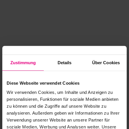
Zustimmung
Details
Über Cookies
Diese Webseite verwendet Cookies
Wir verwenden Cookies, um Inhalte und Anzeigen zu
personalisieren, Funktionen für soziale Medien anbieten
zu können und die Zugriffe auf unsere Website zu
analysieren. Außerdem geben wir Informationen zu Ihrer
Application error: a client-side exception has occurred
while
Verwendung unserer Website an unsere Partner für
soziale Medien, Werbung und Analysen weiter. Unsere
loading
www.kurzwego.de
(see the browser console for more