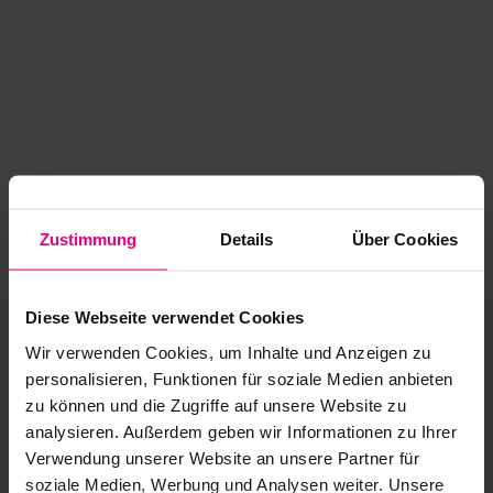
Zustimmung
Details
Über Cookies
Diese Webseite verwendet Cookies
Wir verwenden Cookies, um Inhalte und Anzeigen zu
personalisieren, Funktionen für soziale Medien anbieten
zu können und die Zugriffe auf unsere Website zu
analysieren. Außerdem geben wir Informationen zu Ihrer
Application error: a client-side exception has occurred
while
Verwendung unserer Website an unsere Partner für
soziale Medien, Werbung und Analysen weiter. Unsere
loading
www.kurzwego.de
(see the browser console for more