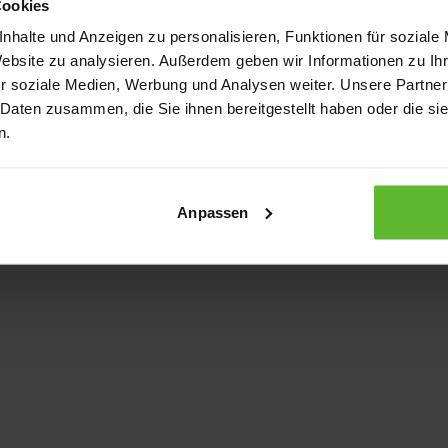
Cookies
nhalte und Anzeigen zu personalisieren, Funktionen für soziale
Website zu analysieren. Außerdem geben wir Informationen zu I
xception has occurred
while loading
www.kurzwego.de
(see the bro
r soziale Medien, Werbung und Analysen weiter. Unsere Partner
 Daten zusammen, die Sie ihnen bereitgestellt haben oder die s
n.
Anpassen