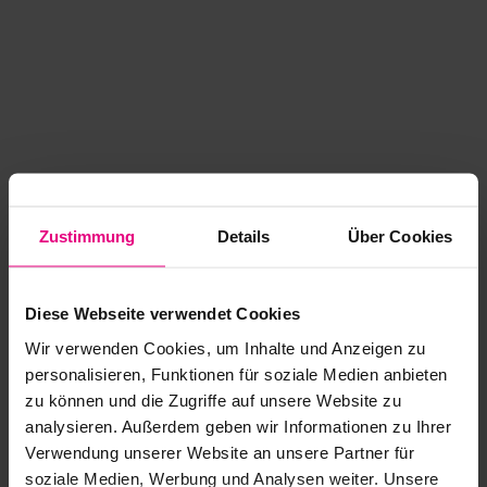
Zustimmung
Details
Über Cookies
Diese Webseite verwendet Cookies
Wir verwenden Cookies, um Inhalte und Anzeigen zu
personalisieren, Funktionen für soziale Medien anbieten
zu können und die Zugriffe auf unsere Website zu
analysieren. Außerdem geben wir Informationen zu Ihrer
Application error: a client-side exception has occurred
while
Verwendung unserer Website an unsere Partner für
soziale Medien, Werbung und Analysen weiter. Unsere
loading
www.kurzwego.de
(see the browser console for more