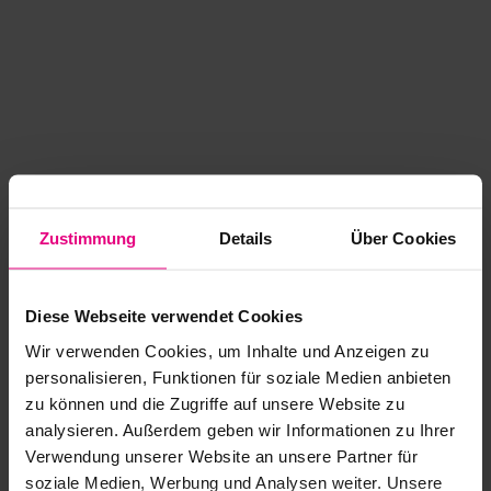
Zustimmung
Details
Über Cookies
Diese Webseite verwendet Cookies
Wir verwenden Cookies, um Inhalte und Anzeigen zu
personalisieren, Funktionen für soziale Medien anbieten
zu können und die Zugriffe auf unsere Website zu
analysieren. Außerdem geben wir Informationen zu Ihrer
Application error: a client-side exception has occurred
while
Verwendung unserer Website an unsere Partner für
soziale Medien, Werbung und Analysen weiter. Unsere
loading
www.kurzwego.de
(see the browser console for more