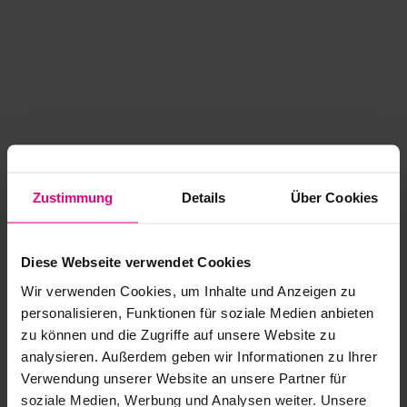
Zustimmung
Details
Über Cookies
Diese Webseite verwendet Cookies
Wir verwenden Cookies, um Inhalte und Anzeigen zu
personalisieren, Funktionen für soziale Medien anbieten
zu können und die Zugriffe auf unsere Website zu
analysieren. Außerdem geben wir Informationen zu Ihrer
Application error: a client-side exception has occurred
while
Verwendung unserer Website an unsere Partner für
soziale Medien, Werbung und Analysen weiter. Unsere
loading
www.kurzwego.de
(see the browser console for more