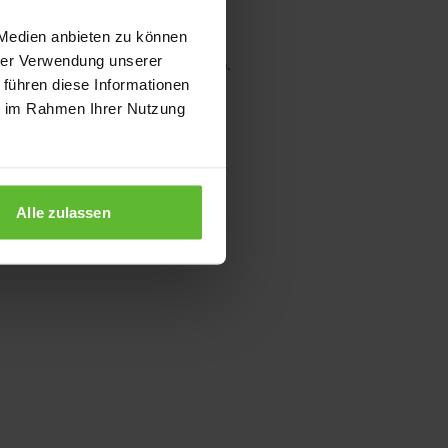
 Medien anbieten zu können
hrer Verwendung unserer
wser console for more information)
.
 führen diese Informationen
ie im Rahmen Ihrer Nutzung
Alle zulassen