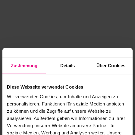
Zustimmung
Details
Über Cookies
Diese Webseite verwendet Cookies
Wir verwenden Cookies, um Inhalte und Anzeigen zu
personalisieren, Funktionen für soziale Medien anbieten
zu können und die Zugriffe auf unsere Website zu
analysieren. Außerdem geben wir Informationen zu Ihrer
Application error: a client-side exception has occurred
while
Verwendung unserer Website an unsere Partner für
soziale Medien, Werbung und Analysen weiter. Unsere
loading
www.kurzwego.de
(see the browser console for more