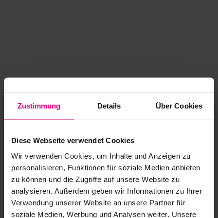
Zustimmung
Details
Über Cookies
Diese Webseite verwendet Cookies
Wir verwenden Cookies, um Inhalte und Anzeigen zu
personalisieren, Funktionen für soziale Medien anbieten
zu können und die Zugriffe auf unsere Website zu
analysieren. Außerdem geben wir Informationen zu Ihrer
Application error: a client-side exception has occurred
while
Verwendung unserer Website an unsere Partner für
soziale Medien, Werbung und Analysen weiter. Unsere
loading
www.kurzwego.de
(see the browser console for more