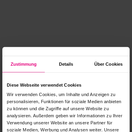
Zustimmung
Details
Über Cookies
Diese Webseite verwendet Cookies
Wir verwenden Cookies, um Inhalte und Anzeigen zu
personalisieren, Funktionen für soziale Medien anbieten
zu können und die Zugriffe auf unsere Website zu
analysieren. Außerdem geben wir Informationen zu Ihrer
Application error: a client-side exception has occurred
while
Verwendung unserer Website an unsere Partner für
soziale Medien, Werbung und Analysen weiter. Unsere
loading
www.kurzwego.de
(see the browser console for more