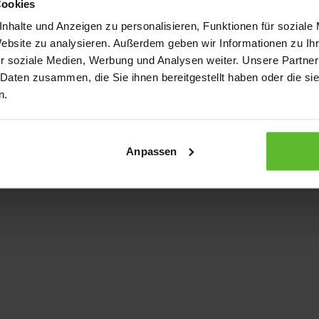
Cookies
nhalte und Anzeigen zu personalisieren, Funktionen für soziale
Website zu analysieren. Außerdem geben wir Informationen zu I
xception has occurred
while loading
www.kurzwego.de
(see the bro
r soziale Medien, Werbung und Analysen weiter. Unsere Partner
 Daten zusammen, die Sie ihnen bereitgestellt haben oder die s
n.
Anpassen