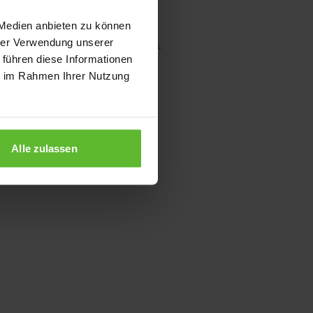
 Medien anbieten zu können
hrer Verwendung unserer
wser console for more information)
.
 führen diese Informationen
ie im Rahmen Ihrer Nutzung
Alle zulassen