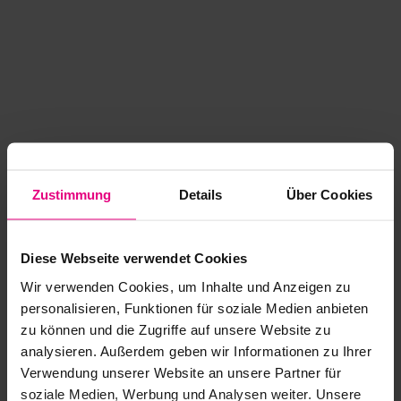
Zustimmung
Details
Über Cookies
Diese Webseite verwendet Cookies
Wir verwenden Cookies, um Inhalte und Anzeigen zu
personalisieren, Funktionen für soziale Medien anbieten
zu können und die Zugriffe auf unsere Website zu
analysieren. Außerdem geben wir Informationen zu Ihrer
Application error: a client-side exception has occurred
while
Verwendung unserer Website an unsere Partner für
soziale Medien, Werbung und Analysen weiter. Unsere
loading
www.kurzwego.de
(see the browser console for more