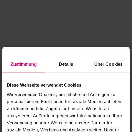
Zustimmung
Details
Über Cookies
Diese Webseite verwendet Cookies
Wir verwenden Cookies, um Inhalte und Anzeigen zu
personalisieren, Funktionen für soziale Medien anbieten
zu können und die Zugriffe auf unsere Website zu
analysieren. Außerdem geben wir Informationen zu Ihrer
Application error: a client-side exception has occurred
while
Verwendung unserer Website an unsere Partner für
soziale Medien, Werbung und Analysen weiter. Unsere
loading
www.kurzwego.de
(see the browser console for more