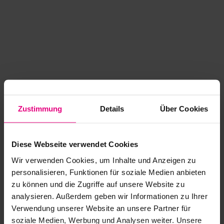
Zustimmung
Details
Über Cookies
Diese Webseite verwendet Cookies
Wir verwenden Cookies, um Inhalte und Anzeigen zu
personalisieren, Funktionen für soziale Medien anbieten
zu können und die Zugriffe auf unsere Website zu
analysieren. Außerdem geben wir Informationen zu Ihrer
Application error: a client-side exception has occurred
while
Verwendung unserer Website an unsere Partner für
soziale Medien, Werbung und Analysen weiter. Unsere
loading
www.kurzwego.de
(see the browser console for more