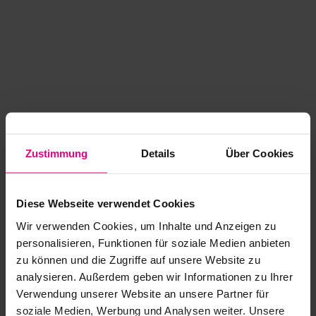
Zustimmung
Details
Über Cookies
Diese Webseite verwendet Cookies
Wir verwenden Cookies, um Inhalte und Anzeigen zu
personalisieren, Funktionen für soziale Medien anbieten
zu können und die Zugriffe auf unsere Website zu
analysieren. Außerdem geben wir Informationen zu Ihrer
Application error: a client-side exception has occurred
while
Verwendung unserer Website an unsere Partner für
soziale Medien, Werbung und Analysen weiter. Unsere
loading
www.kurzwego.de
(see the browser console for more