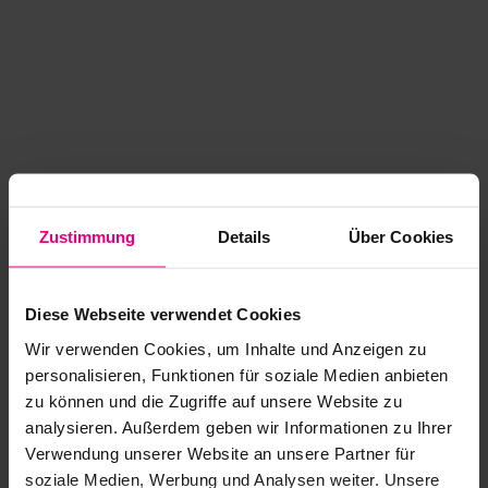
Zustimmung
Details
Über Cookies
Diese Webseite verwendet Cookies
Wir verwenden Cookies, um Inhalte und Anzeigen zu
personalisieren, Funktionen für soziale Medien anbieten
zu können und die Zugriffe auf unsere Website zu
analysieren. Außerdem geben wir Informationen zu Ihrer
Application error: a client-side exception has occurred
while
Verwendung unserer Website an unsere Partner für
soziale Medien, Werbung und Analysen weiter. Unsere
loading
www.kurzwego.de
(see the browser console for more