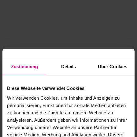
Zustimmung
Details
Über Cookies
Diese Webseite verwendet Cookies
Wir verwenden Cookies, um Inhalte und Anzeigen zu
personalisieren, Funktionen für soziale Medien anbieten
zu können und die Zugriffe auf unsere Website zu
analysieren. Außerdem geben wir Informationen zu Ihrer
Application error: a client-side exception has occurred
while
Verwendung unserer Website an unsere Partner für
soziale Medien, Werbung und Analysen weiter. Unsere
loading
www.kurzwego.de
(see the browser console for more