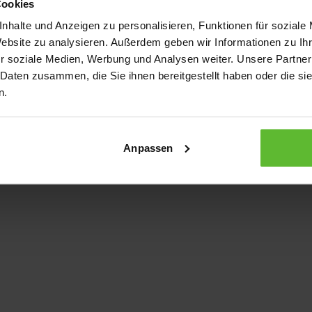
Cookies
nhalte und Anzeigen zu personalisieren, Funktionen für soziale
Website zu analysieren. Außerdem geben wir Informationen zu I
xception has occurred
while loading
www.kurzwego.de
(see the bro
r soziale Medien, Werbung und Analysen weiter. Unsere Partner
 Daten zusammen, die Sie ihnen bereitgestellt haben oder die s
n.
Anpassen