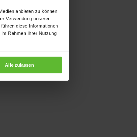
 Medien anbieten zu können
hrer Verwendung unserer
wser console for more information)
.
 führen diese Informationen
ie im Rahmen Ihrer Nutzung
Alle zulassen