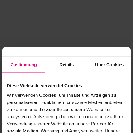
Zustimmung
Details
Über Cookies
Diese Webseite verwendet Cookies
Wir verwenden Cookies, um Inhalte und Anzeigen zu
personalisieren, Funktionen für soziale Medien anbieten
zu können und die Zugriffe auf unsere Website zu
analysieren. Außerdem geben wir Informationen zu Ihrer
Application error: a client-side exception has occurred
while
Verwendung unserer Website an unsere Partner für
soziale Medien, Werbung und Analysen weiter. Unsere
loading
www.kurzwego.de
(see the browser console for more