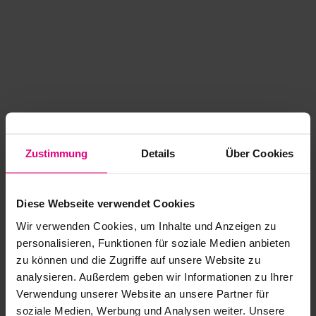
Zustimmung
Details
Über Cookies
Diese Webseite verwendet Cookies
Wir verwenden Cookies, um Inhalte und Anzeigen zu
personalisieren, Funktionen für soziale Medien anbieten
zu können und die Zugriffe auf unsere Website zu
analysieren. Außerdem geben wir Informationen zu Ihrer
Application error: a client-side exception has occurred
while
Verwendung unserer Website an unsere Partner für
soziale Medien, Werbung und Analysen weiter. Unsere
loading
www.kurzwego.de
(see the browser console for more