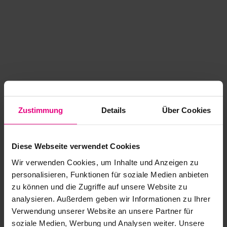
Zustimmung
Details
Über Cookies
Diese Webseite verwendet Cookies
Wir verwenden Cookies, um Inhalte und Anzeigen zu
personalisieren, Funktionen für soziale Medien anbieten
zu können und die Zugriffe auf unsere Website zu
analysieren. Außerdem geben wir Informationen zu Ihrer
Application error: a client-side exception has occurred
while
Verwendung unserer Website an unsere Partner für
soziale Medien, Werbung und Analysen weiter. Unsere
loading
www.kurzwego.de
(see the browser console for more