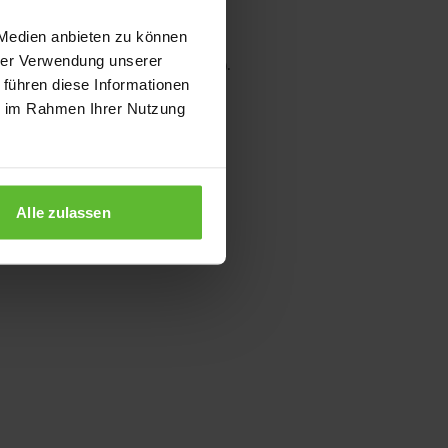
 Medien anbieten zu können
hrer Verwendung unserer
wser console for more information)
.
 führen diese Informationen
ie im Rahmen Ihrer Nutzung
Alle zulassen