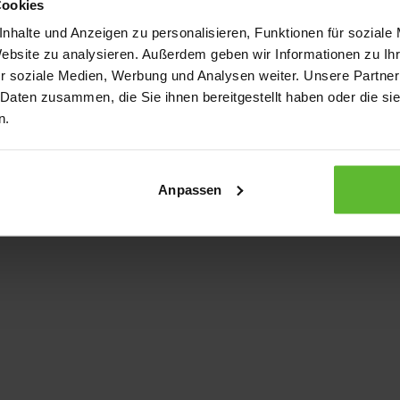
Cookies
nhalte und Anzeigen zu personalisieren, Funktionen für soziale
Website zu analysieren. Außerdem geben wir Informationen zu I
xception has occurred
while loading
www.kurzwego.de
(see the bro
r soziale Medien, Werbung und Analysen weiter. Unsere Partner
 Daten zusammen, die Sie ihnen bereitgestellt haben oder die s
n.
Anpassen