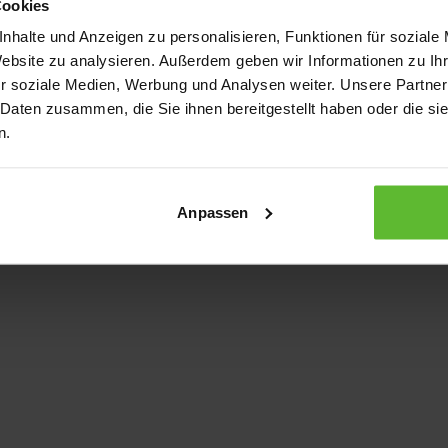
Cookies
nhalte und Anzeigen zu personalisieren, Funktionen für soziale
Website zu analysieren. Außerdem geben wir Informationen zu I
xception has occurred
while loading
www.kurzwego.de
(see the bro
r soziale Medien, Werbung und Analysen weiter. Unsere Partner
 Daten zusammen, die Sie ihnen bereitgestellt haben oder die s
n.
Anpassen