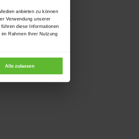
 Medien anbieten zu können
hrer Verwendung unserer
wser console for more information)
.
 führen diese Informationen
ie im Rahmen Ihrer Nutzung
Alle zulassen