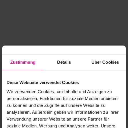
Zustimmung
Details
Über Cookies
Diese Webseite verwendet Cookies
Wir verwenden Cookies, um Inhalte und Anzeigen zu
personalisieren, Funktionen für soziale Medien anbieten
zu können und die Zugriffe auf unsere Website zu
analysieren. Außerdem geben wir Informationen zu Ihrer
Application error: a client-side exception has occurred
while
Verwendung unserer Website an unsere Partner für
soziale Medien, Werbung und Analysen weiter. Unsere
loading
www.kurzwego.de
(see the browser console for more