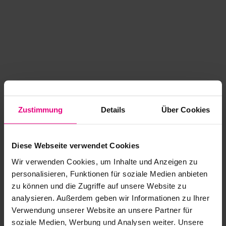
Zustimmung
Details
Über Cookies
Diese Webseite verwendet Cookies
Wir verwenden Cookies, um Inhalte und Anzeigen zu
personalisieren, Funktionen für soziale Medien anbieten
zu können und die Zugriffe auf unsere Website zu
analysieren. Außerdem geben wir Informationen zu Ihrer
Application error: a client-side exception has occurred
while
Verwendung unserer Website an unsere Partner für
soziale Medien, Werbung und Analysen weiter. Unsere
loading
www.kurzwego.de
(see the browser console for more