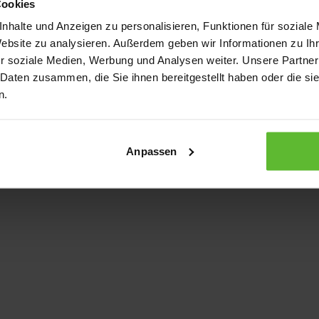
Cookies
nhalte und Anzeigen zu personalisieren, Funktionen für soziale
Website zu analysieren. Außerdem geben wir Informationen zu I
xception has occurred
while loading
www.kurzwego.de
(see the bro
r soziale Medien, Werbung und Analysen weiter. Unsere Partner
 Daten zusammen, die Sie ihnen bereitgestellt haben oder die s
n.
Anpassen