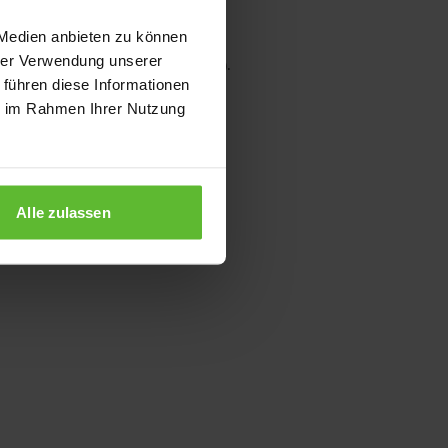
 Medien anbieten zu können
hrer Verwendung unserer
wser console for more information)
.
 führen diese Informationen
ie im Rahmen Ihrer Nutzung
Alle zulassen