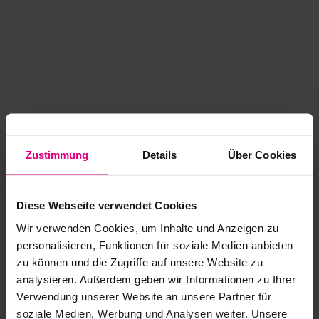
Zustimmung
Details
Über Cookies
Diese Webseite verwendet Cookies
Wir verwenden Cookies, um Inhalte und Anzeigen zu
personalisieren, Funktionen für soziale Medien anbieten
zu können und die Zugriffe auf unsere Website zu
analysieren. Außerdem geben wir Informationen zu Ihrer
Application error: a client-side exception has occurred
while
Verwendung unserer Website an unsere Partner für
soziale Medien, Werbung und Analysen weiter. Unsere
loading
www.kurzwego.de
(see the browser console for more