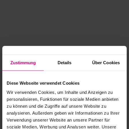
Zustimmung
Details
Über Cookies
Diese Webseite verwendet Cookies
Wir verwenden Cookies, um Inhalte und Anzeigen zu
personalisieren, Funktionen für soziale Medien anbieten
zu können und die Zugriffe auf unsere Website zu
analysieren. Außerdem geben wir Informationen zu Ihrer
Application error: a client-side exception has occurred
while
Verwendung unserer Website an unsere Partner für
soziale Medien, Werbung und Analysen weiter. Unsere
loading
www.kurzwego.de
(see the browser console for more