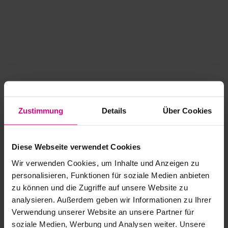
Zustimmung
Details
Über Cookies
Diese Webseite verwendet Cookies
Wir verwenden Cookies, um Inhalte und Anzeigen zu
personalisieren, Funktionen für soziale Medien anbieten
zu können und die Zugriffe auf unsere Website zu
analysieren. Außerdem geben wir Informationen zu Ihrer
Application error: a client-side exception has occurred
while
Verwendung unserer Website an unsere Partner für
soziale Medien, Werbung und Analysen weiter. Unsere
loading
www.kurzwego.de
(see the browser console for more