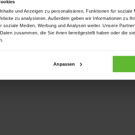
Cookies
nhalte und Anzeigen zu personalisieren, Funktionen für soziale
Website zu analysieren. Außerdem geben wir Informationen zu I
xception has occurred
while loading
www.kurzwego.de
(see the bro
r soziale Medien, Werbung und Analysen weiter. Unsere Partner
 Daten zusammen, die Sie ihnen bereitgestellt haben oder die s
n.
Anpassen