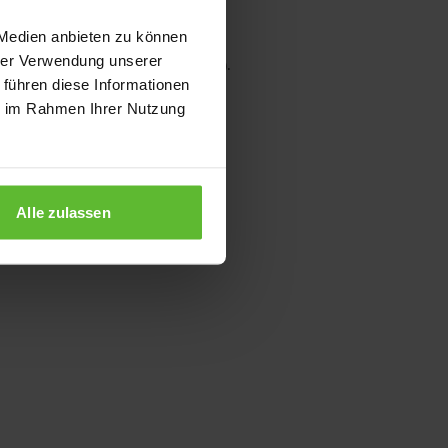
 Medien anbieten zu können
hrer Verwendung unserer
wser console for more information)
.
 führen diese Informationen
ie im Rahmen Ihrer Nutzung
Alle zulassen