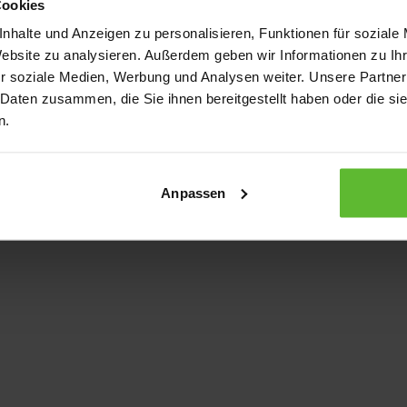
Cookies
nhalte und Anzeigen zu personalisieren, Funktionen für soziale
Website zu analysieren. Außerdem geben wir Informationen zu I
xception has occurred
while loading
www.kurzwego.de
(see the bro
r soziale Medien, Werbung und Analysen weiter. Unsere Partner
 Daten zusammen, die Sie ihnen bereitgestellt haben oder die s
n.
Anpassen