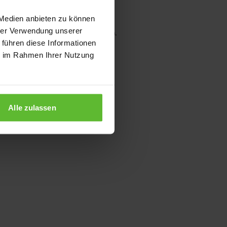
 Medien anbieten zu können
hrer Verwendung unserer
wser console for more information)
.
 führen diese Informationen
ie im Rahmen Ihrer Nutzung
Alle zulassen