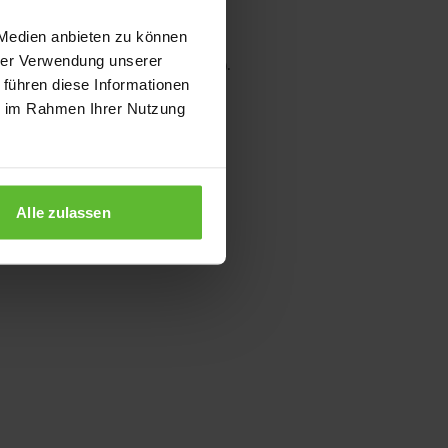
 Medien anbieten zu können
hrer Verwendung unserer
wser console for more information)
.
 führen diese Informationen
ie im Rahmen Ihrer Nutzung
Alle zulassen