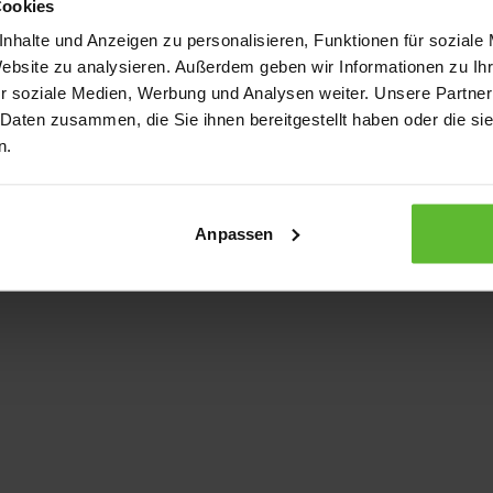
Cookies
nhalte und Anzeigen zu personalisieren, Funktionen für soziale
Website zu analysieren. Außerdem geben wir Informationen zu I
xception has occurred
while loading
www.kurzwego.de
(see the bro
r soziale Medien, Werbung und Analysen weiter. Unsere Partner
 Daten zusammen, die Sie ihnen bereitgestellt haben oder die s
n.
Anpassen