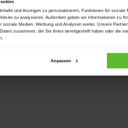
Cookies
nhalte und Anzeigen zu personalisieren, Funktionen für soziale
Website zu analysieren. Außerdem geben wir Informationen zu I
xception has occurred
while loading
www.kurzwego.de
(see the bro
r soziale Medien, Werbung und Analysen weiter. Unsere Partner
 Daten zusammen, die Sie ihnen bereitgestellt haben oder die s
n.
Anpassen