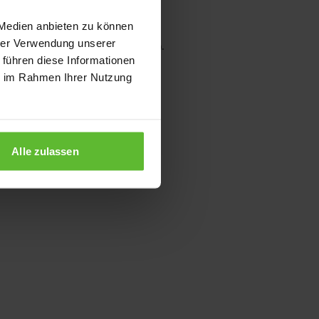
 Medien anbieten zu können
hrer Verwendung unserer
wser console for more information)
.
 führen diese Informationen
ie im Rahmen Ihrer Nutzung
Alle zulassen