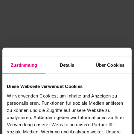
Zustimmung
Details
Über Cookies
Diese Webseite verwendet Cookies
Wir verwenden Cookies, um Inhalte und Anzeigen zu
personalisieren, Funktionen für soziale Medien anbieten
zu können und die Zugriffe auf unsere Website zu
analysieren. Außerdem geben wir Informationen zu Ihrer
Application error: a client-side exception has occurred
while
Verwendung unserer Website an unsere Partner für
soziale Medien, Werbung und Analysen weiter. Unsere
loading
www.kurzwego.de
(see the browser console for more