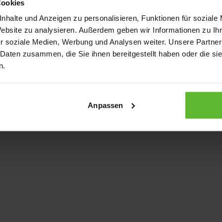
Cookies
nhalte und Anzeigen zu personalisieren, Funktionen für soziale
Website zu analysieren. Außerdem geben wir Informationen zu I
xception has occurred
while loading
www.kurzwego.de
(see the bro
r soziale Medien, Werbung und Analysen weiter. Unsere Partner
 Daten zusammen, die Sie ihnen bereitgestellt haben oder die s
n.
Anpassen