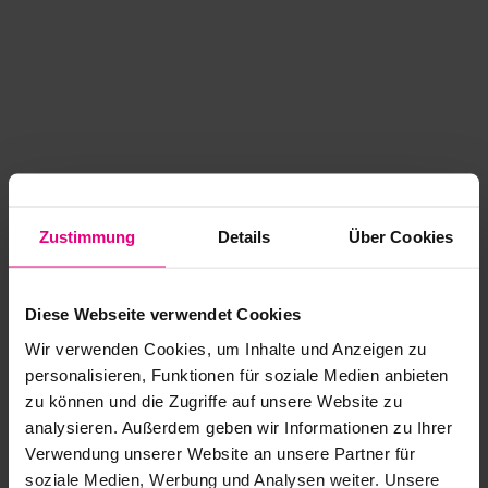
Zustimmung
Details
Über Cookies
Diese Webseite verwendet Cookies
Wir verwenden Cookies, um Inhalte und Anzeigen zu
personalisieren, Funktionen für soziale Medien anbieten
zu können und die Zugriffe auf unsere Website zu
analysieren. Außerdem geben wir Informationen zu Ihrer
Application error: a client-side exception has occurred
while
Verwendung unserer Website an unsere Partner für
soziale Medien, Werbung und Analysen weiter. Unsere
loading
www.kurzwego.de
(see the browser console for more