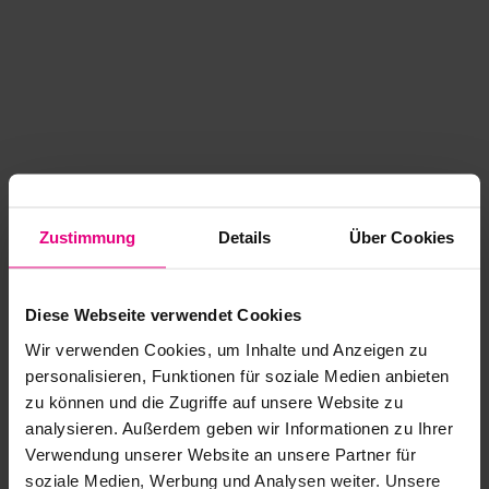
Zustimmung
Details
Über Cookies
Diese Webseite verwendet Cookies
Wir verwenden Cookies, um Inhalte und Anzeigen zu
personalisieren, Funktionen für soziale Medien anbieten
zu können und die Zugriffe auf unsere Website zu
analysieren. Außerdem geben wir Informationen zu Ihrer
Application error: a client-side exception has occurred
while
Verwendung unserer Website an unsere Partner für
soziale Medien, Werbung und Analysen weiter. Unsere
loading
www.kurzwego.de
(see the browser console for more