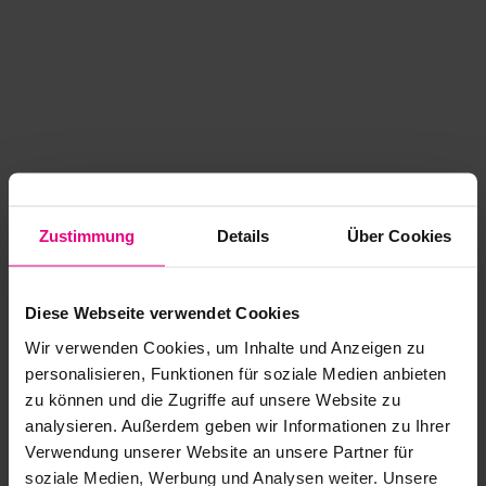
Zustimmung
Details
Über Cookies
Diese Webseite verwendet Cookies
Wir verwenden Cookies, um Inhalte und Anzeigen zu
personalisieren, Funktionen für soziale Medien anbieten
zu können und die Zugriffe auf unsere Website zu
analysieren. Außerdem geben wir Informationen zu Ihrer
Application error: a client-side exception has occurred
while
Verwendung unserer Website an unsere Partner für
soziale Medien, Werbung und Analysen weiter. Unsere
loading
www.kurzwego.de
(see the browser console for more