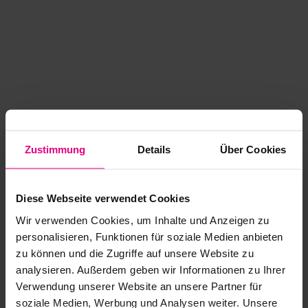
Zustimmung
Details
Über Cookies
Diese Webseite verwendet Cookies
Wir verwenden Cookies, um Inhalte und Anzeigen zu
personalisieren, Funktionen für soziale Medien anbieten
zu können und die Zugriffe auf unsere Website zu
analysieren. Außerdem geben wir Informationen zu Ihrer
Application error: a client-side exception has occurred
while
Verwendung unserer Website an unsere Partner für
soziale Medien, Werbung und Analysen weiter. Unsere
loading
www.kurzwego.de
(see the browser console for more