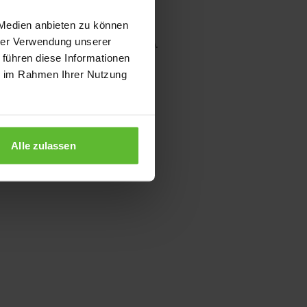
 Medien anbieten zu können
hrer Verwendung unserer
wser console for more information)
.
 führen diese Informationen
ie im Rahmen Ihrer Nutzung
Alle zulassen