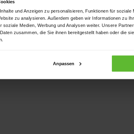
Cookies
nhalte und Anzeigen zu personalisieren, Funktionen für soziale
Website zu analysieren. Außerdem geben wir Informationen zu I
xception has occurred
while loading
www.kurzwego.de
(see the bro
r soziale Medien, Werbung und Analysen weiter. Unsere Partner
 Daten zusammen, die Sie ihnen bereitgestellt haben oder die s
n.
Anpassen