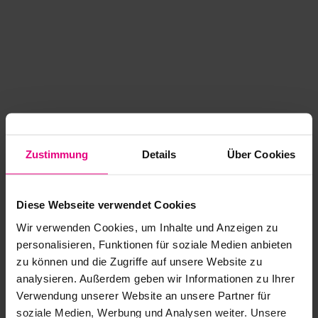
Zustimmung
Details
Über Cookies
Diese Webseite verwendet Cookies
Wir verwenden Cookies, um Inhalte und Anzeigen zu
personalisieren, Funktionen für soziale Medien anbieten
zu können und die Zugriffe auf unsere Website zu
analysieren. Außerdem geben wir Informationen zu Ihrer
Application error: a client-side exception has occurred
while
Verwendung unserer Website an unsere Partner für
soziale Medien, Werbung und Analysen weiter. Unsere
loading
www.kurzwego.de
(see the browser console for more