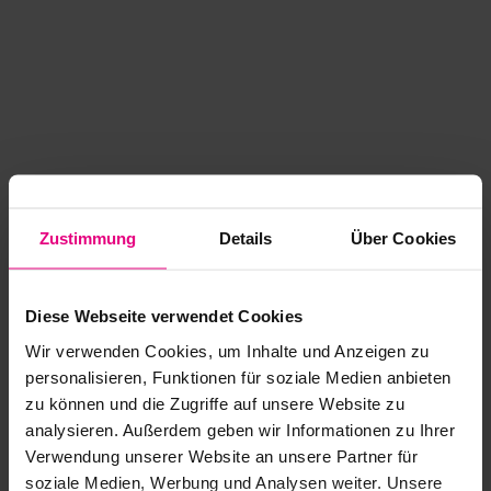
Zustimmung
Details
Über Cookies
Diese Webseite verwendet Cookies
Wir verwenden Cookies, um Inhalte und Anzeigen zu
personalisieren, Funktionen für soziale Medien anbieten
zu können und die Zugriffe auf unsere Website zu
analysieren. Außerdem geben wir Informationen zu Ihrer
Application error: a client-side exception has occurred
while
Verwendung unserer Website an unsere Partner für
soziale Medien, Werbung und Analysen weiter. Unsere
loading
www.kurzwego.de
(see the browser console for more