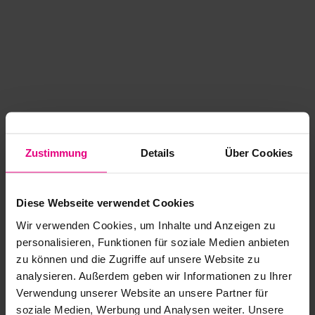
Zustimmung
Details
Über Cookies
Diese Webseite verwendet Cookies
Wir verwenden Cookies, um Inhalte und Anzeigen zu
personalisieren, Funktionen für soziale Medien anbieten
zu können und die Zugriffe auf unsere Website zu
analysieren. Außerdem geben wir Informationen zu Ihrer
Application error: a client-side exception has occurred
while
Verwendung unserer Website an unsere Partner für
soziale Medien, Werbung und Analysen weiter. Unsere
loading
www.kurzwego.de
(see the browser console for more