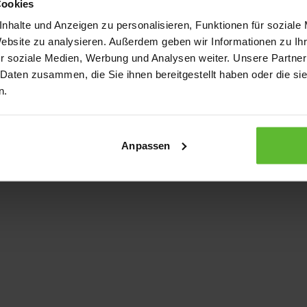
Cookies
nhalte und Anzeigen zu personalisieren, Funktionen für soziale
Website zu analysieren. Außerdem geben wir Informationen zu I
xception has occurred
while loading
www.kurzwego.de
(see the bro
r soziale Medien, Werbung und Analysen weiter. Unsere Partner
 Daten zusammen, die Sie ihnen bereitgestellt haben oder die s
n.
Anpassen