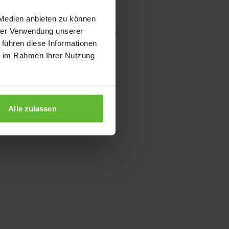
 Medien anbieten zu können
hrer Verwendung unserer
wser console for more information)
.
 führen diese Informationen
ie im Rahmen Ihrer Nutzung
Alle zulassen